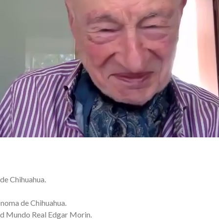
 de Chihuahua.
tónoma de Chihuahua.
ad Mundo Real Edgar Morin.