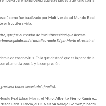
na emotiva ceremonia celebrada este jueves 3 de junio con la
nosas”, como fue bautizado por
Multiversidad Mundo Real
 su fructífera vida.
e, que fue el creador de la Multiversidad que lleva mi
imeras palabras del multilaureado Edgar Morin al recibir el
emia de coronavirus. En la que destacó que es la peor de la
on el amor, la poesía y la compresión.
cias a todos, los saludo”, finalizó.
 Mundo Real Edgar Morin; el
Mtro. Alberto Fierro Ramírez,
 desde París, Francia, el
Dr. Nelson Vallejo Gómez
, filósofo