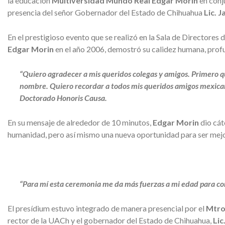
la educación
Multiversidad Mundo Real Edgar Morin
en conj
presencia del señor Gobernador del Estado de Chihuahua
Lic. 
En el prestigioso evento que se realizó en la Sala de Directore
Edgar Morin
en el año 2006, demostró su calidez humana, profun
“Quiero agradecer a mis queridos colegas y amigos. Primero 
nombre. Quiero recordar a todos mis queridos amigos
mexican
Doctorado Honoris Causa.
En su mensaje de alrededor de 10 minutos,
Edgar Morin
dio cát
humanidad, pero así mismo una nueva oportunidad para ser mejore
“Para mí esta ceremonia me da más fuerzas a mi edad para cont
El presídium estuvo integrado de manera presencial por el
Mtro
rector de la UACh y el gobernador del Estado de Chihuahua,
Lic