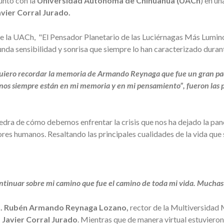
unto con la
Universidad Autónoma de Chihuahua (UACh
) en u
Javier Corral Jurado.
s de la UACh, "El Pensador Planetario de las Luciérnagas Más Lumi
da sensibilidad y sonrisa que siempre lo han caracterizado durante
quiero recordar la memoria de Armando Reynaga que fue un gran padr
os siempre están en mi memoria y en mi pensamiento”, fueron las pr
edra de cómo debemos enfrentar la crisis que nos ha dejado la pand
s humanos. Resaltando las principales cualidades de la vida que s
inuar sobre mi camino que fue el camino de toda mi vida. Muchas gra
. Rubén Armando Reynaga Lozano,
rector de la Multiversidad
. Javier Corral Jurado
. Mientras que de manera virtual estuvieron