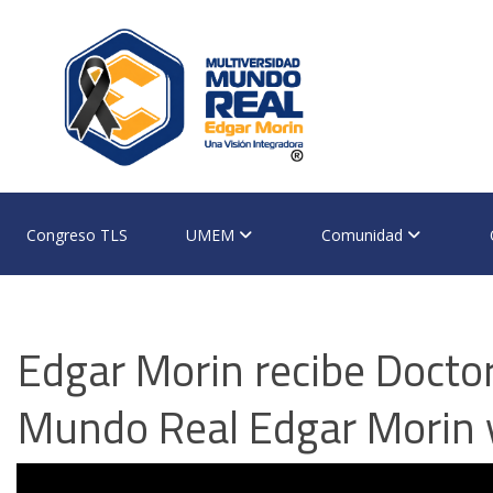
Skip
to
content
Congreso TLS
UMEM
Comunidad
Edgar Morin recibe Docto
Mundo Real Edgar Morin 